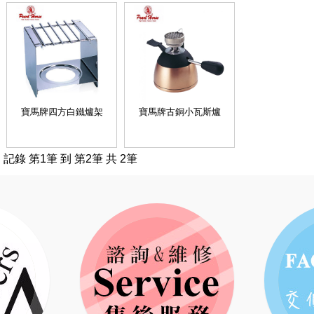
寶馬牌四方白鐵爐架
寶馬牌古銅小瓦斯爐
記錄 第1筆 到 第2筆 共 2筆