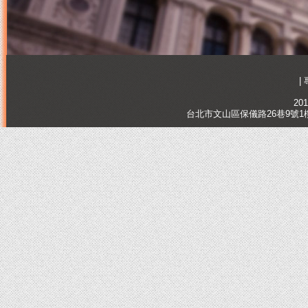
|
201
台北市文山區保儀路26巷9號1樓, Tai