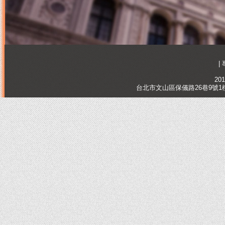
|
201
台北市文山區保儀路26巷9號1樓, Tai