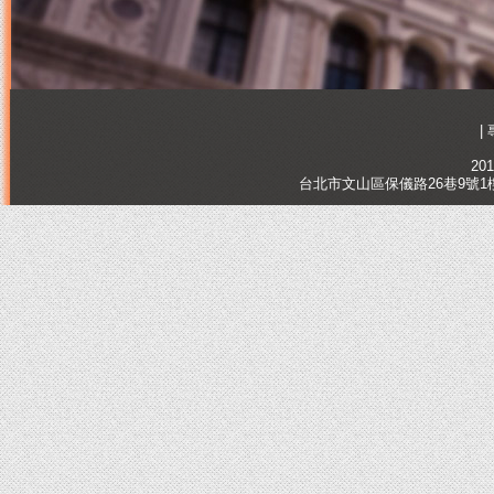
|
201
台北市文山區保儀路26巷9號1樓, Tai