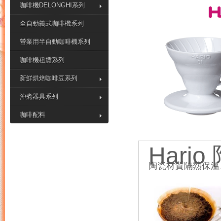
咖啡機DELONGHI系列
全自動義式咖啡機系列
營業用半自動咖啡機系列
咖啡機租賃系列
新鮮烘焙咖啡豆系列
沖煮器具系列
咖啡配料
Hari
陶瓷材質隔熱保溫