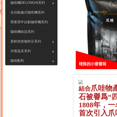
咖啡機DELONGHI系列
全自動義式咖啡機系列
營業用半自動咖啡機系列
咖啡機租賃系列
新鮮烘焙咖啡豆系列
沖煮器具系列
咖啡配料
爪哇物
結合
石被譽爲“
1808年
首次引入爪