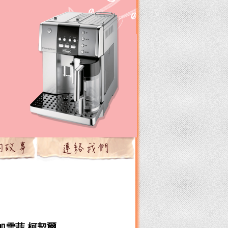
加雪菲 柯契爾