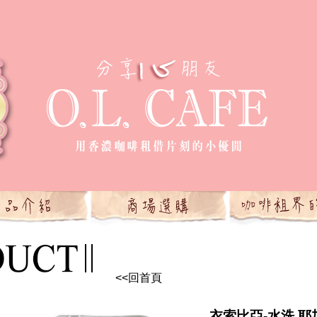
<<回首頁
衣索比亞-水洗 耶